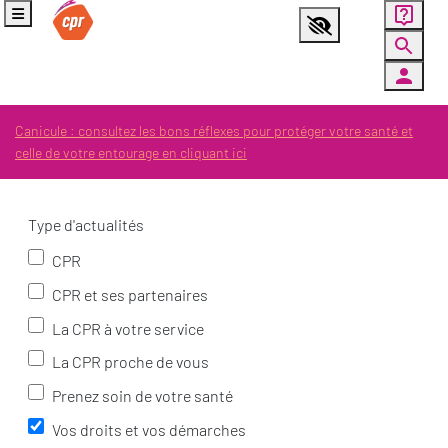
Panneau de gestion des cookies
Menu
Aller au contenu principal
Ouvrir la fenêtre d'aide
Paramètres d’accessibilité
Canicule : consultez les bons réflexes pour protéger votre santé et
celle de votre entourage en cliquant ici
Filtres
Type d'actualités
CPR
CPR et ses partenaires
La CPR à votre service
La CPR proche de vous
Prenez soin de votre santé
Vos droits et vos démarches