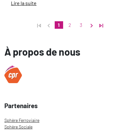
Lire la suite
Page actuelle
Page
Page
1
2
3
À propos de nous
Partenaires
Sphère Ferroviaire
Sphère Sociale