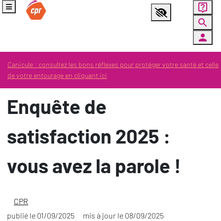
Panneau de gestion des cookies
Menu
Aller au contenu principal
Ouvrir la fenêtre d'aide
Paramètres d’accessibilité
Accueil
CPR
Canicule : consultez les bons réflexes pour protéger votre santé et celle
Enquête de satisfaction 2025 : vous avez la parole !
de votre entourage en cliquant ici
Enquête de
satisfaction 2025 :
vous avez la parole !
CPR
publié le
01/09/2025
mis à jour le
08/09/2025