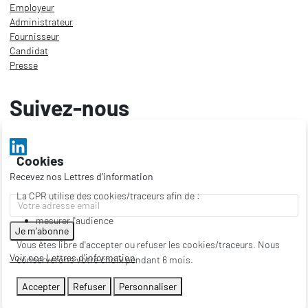
Employeur
Administrateur
Fournisseur
Candidat
Presse
Suivez-nous
Cookies
Recevez nos Lettres d’information
La CPR utilise des cookies/traceurs afin de :
mesurer l'audience
Vous êtes libre d'accepter ou refuser les cookies/traceurs. Nous
Voir nos Lettres d'information
conserverons votre choix pendant 6 mois.
Accepter
Refuser
Personnaliser