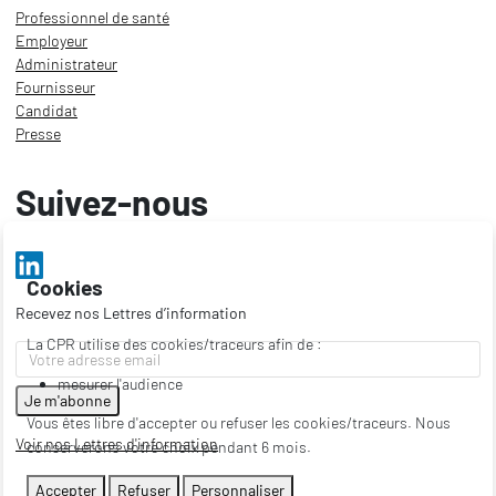
Professionnel de santé
Employeur
Administrateur
Fournisseur
Candidat
Presse
Suivez-nous
Cookies
Recevez nos Lettres d’information
La CPR utilise des cookies/traceurs afin de :
mesurer l'audience
Vous êtes libre d'accepter ou refuser les cookies/traceurs. Nous
Voir nos Lettres d'information
conserverons votre choix pendant 6 mois.
Accepter
Refuser
Personnaliser