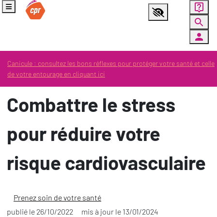
Panneau de gestion des cookies
Menu
Aller au contenu principal
Ouvrir la fenêtre d'aide
Paramètres d’accessibilité
Accueil
Prenez soin de votre santé
Canicule : consultez les bons réflexes pour protéger votre santé et celle
Combattre le stress pour réduire votre risque cardiovasculaire
de votre entourage en cliquant ici
Combattre le stress
pour réduire votre
risque cardiovasculaire
Prenez soin de votre santé
publié le
26/10/2022
mis à jour le
13/01/2024