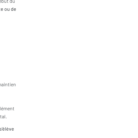
début du
te ou de
maintien
plément
tal.
s’élève