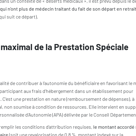
 dans un contexte de « déserts médicaux », il est prévu depuis le 
qui n’ont plus de médecin traitant du fait de son départ en retrai
qui suit ce départ).
 maximal de la Prestation Spéciale
nalité de contribuer à l’autonomie du bénéficiaire en favorisant le 
 participant aux frais d’hébergement dans un établissement pour
 C’est une prestation en nature (remboursement de dépenses), à
l, non soumise à condition de ressources. Elle intervient en sup
Personnalisée d’Autonomie (APA) délivrée par le Conseil Départemen
emplir les conditions d’attribution requises,
le montant accordé 
aire
(soit une revalorisation de 0,8 %, montant indexé sur la