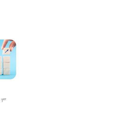
er
 1