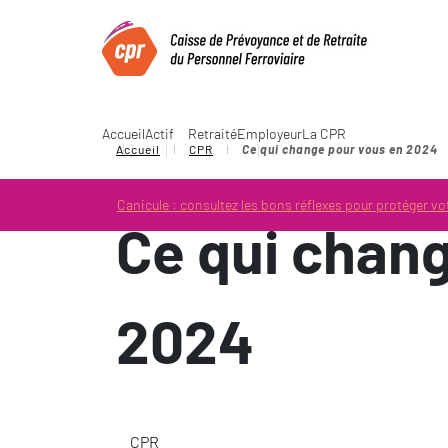
Panneau de gestion des cookies
Aller au contenu principal
Ouvrir la fenêtre d'
Accueil
Actif
Retraité
Employeur
La CPR
Accueil
CPR
Ce qui change pour vous en 2024
Canicule : consultez les bons réflexes pour protéger vot
Ce qui chan
2024
CPR