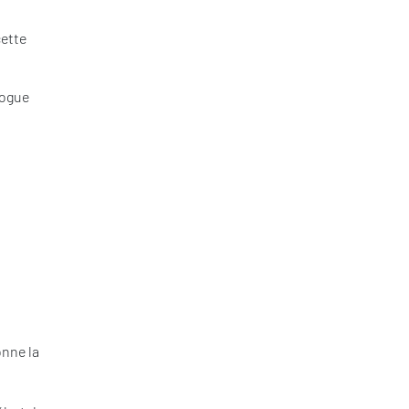
ette
logue
onne la