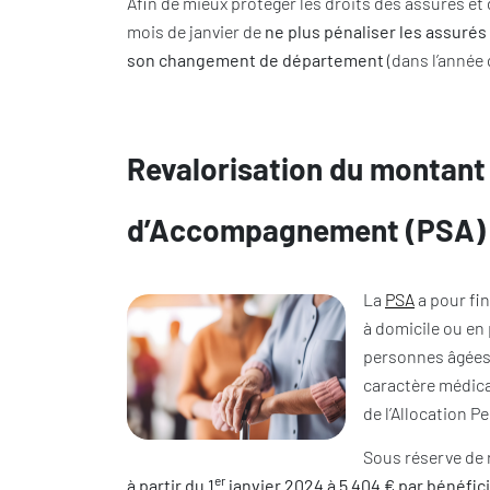
Afin de mieux protéger les droits des assurés et
mois de janvier de
ne plus pénaliser les assurés 
son changement de département
(dans l’année 
Revalorisation du montant
d’Accompagnement (PSA)
La
PSA
a pour fi
à domicile ou en
personnes âgées.
caractère médica
de l’Allocation 
Sous réserve de r
er
à partir du 1
janvier 2024 à 5 404 € par bénéfici