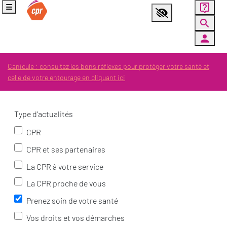
Panneau de gestion des cookies
Menu
Aller au contenu principal
Ouvrir la fenêtre d'aide
Paramètres d’accessibilité
Canicule : consultez les bons réflexes pour protéger votre santé et
celle de votre entourage en cliquant ici
Filtres
Type d'actualités
CPR
CPR et ses partenaires
La CPR à votre service
La CPR proche de vous
Prenez soin de votre santé
Vos droits et vos démarches