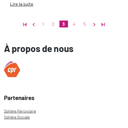
Lire la suite
Page
Page
Page actuelle
Page
Page
1
2
3
4
5
À propos de nous
Partenaires
Sphère Ferroviaire
Sphère Sociale