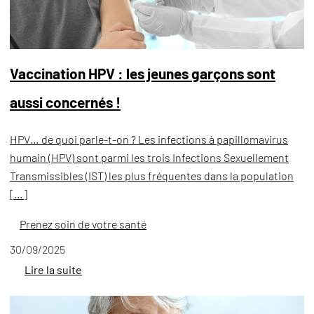
Vaccination HPV : les jeunes garçons sont
aussi concernés !
HPV… de quoi parle-t-on ? Les infections à papillomavirus
humain (HPV) sont parmi les trois Infections Sexuellement
Transmissibles (IST) les plus fréquentes dans la population
[…]
Prenez soin de votre santé
30/09/2025
Lire la suite